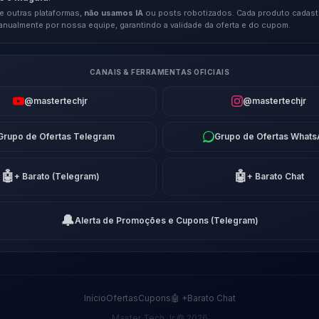
e outras plataformas,
não usamos IA
ou posts robotizados. Cada produto cadast
anualmente por nossa equipe, garantindo a validade da oferta e do cupom.
CANAIS & FERRAMENTAS OFICIAIS
@mastertechjr
@mastertechjr
Grupo de Ofertas Telegram
Grupo de Ofertas What
🤖
🤖
+ Barato (Telegram)
+ Barato Chat
🔔
Alerta de Promoções e Cupons (Telegram)
Início
Ofertas
Cupons
🤖 +Barato Chat
Master Tech Jr © 2026