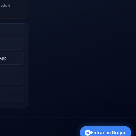
rado é
sApp
Entrar no Grupo