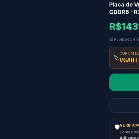
Placa de 
GDDR6 - 
R$143
📅 Publicado e
CUPOM D
🏷️
VGAHI
VERIFIC
🛡️
Somos parc
AliExpres