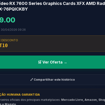
Vídeo RX 7600 Series Graphics Cards XFX AMD Ra
RX-76PQICKBY
9.00
m 30/04/2026 09:26
E DESCONTO
T10
🛒 Ver Oferta →
🔗 Compartilhar este histórico
AÇÃO HUMANA GARANTIDA
eiros oficiais dos principais marketplaces:
Mercado Livre, Amazon, Sho
s e Magalu
.