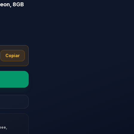
deon, 8GB
Copiar
pee,