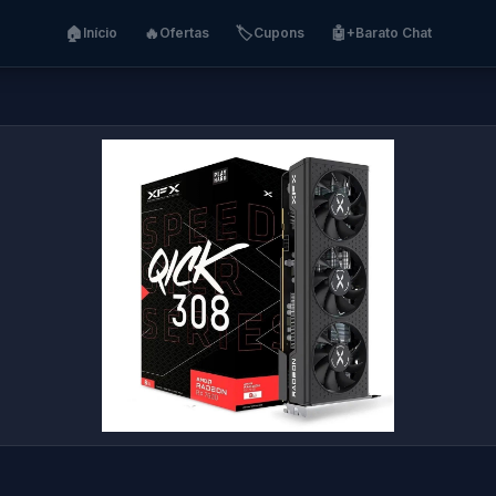
🏠
🔥
🏷️
🤖
Início
Ofertas
Cupons
+Barato Chat