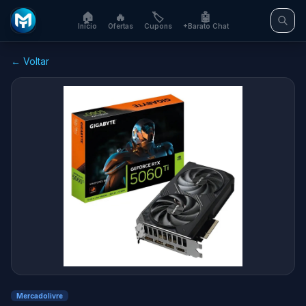
🏠
🔥
🏷️
🤖
Início
Ofertas
Cupons
+Barato Chat
← Voltar
Mercadolivre