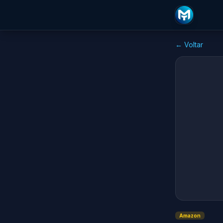
← Voltar
Amazon