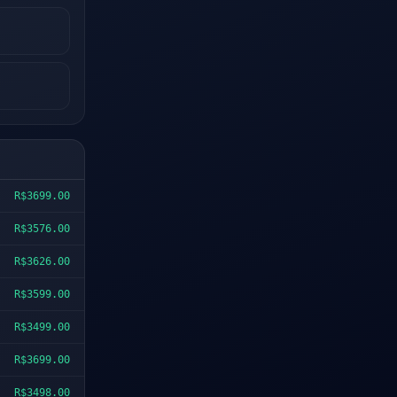
R$3699.00
R$3576.00
R$3626.00
R$3599.00
R$3499.00
R$3699.00
R$3498.00