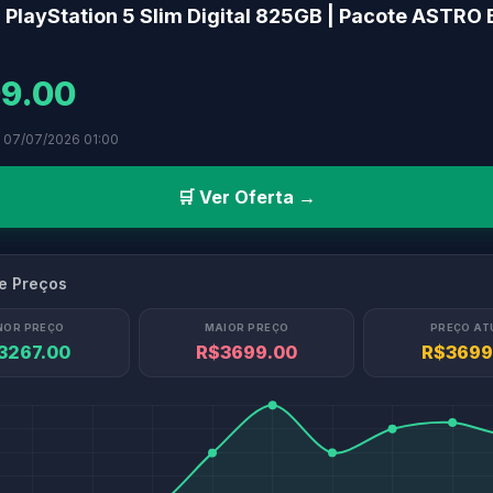
 PlayStation 5 Slim Digital 825GB | Pacote ASTRO
9.00
 07/07/2026 01:00
🛒 Ver Oferta →
de Preços
NOR PREÇO
MAIOR PREÇO
PREÇO AT
3267.00
R$3699.00
R$3699