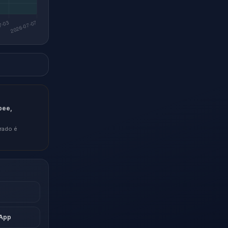
pee,
rado é
sApp