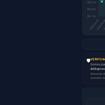
VERIFIC
🛡️
Somos parc
AliExpres
Diferente d
revisado m