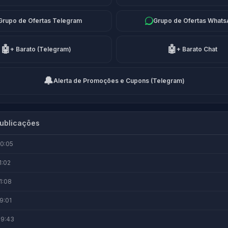
Grupo de Ofertas Telegram
Grupo de Ofertas What
🤖
🤖
+ Barato (Telegram)
+ Barato Chat
🔔
Alerta de Promoções e Cupons (Telegram)
ublicações
0:05
1:02
1:08
9:01
09:43