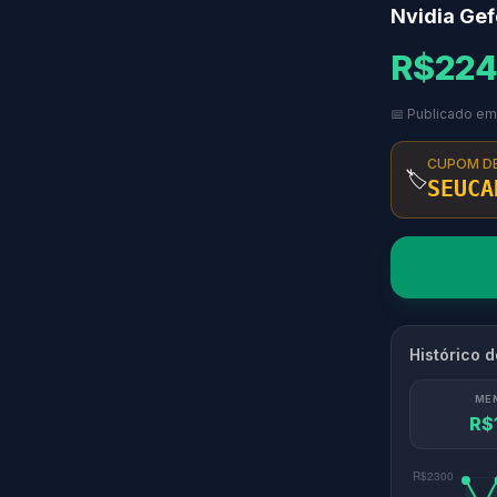
Nvidia Ge
R$224
📅 Publicado em
CUPOM D
🏷️
SEUCA
Histórico 
ME
R$