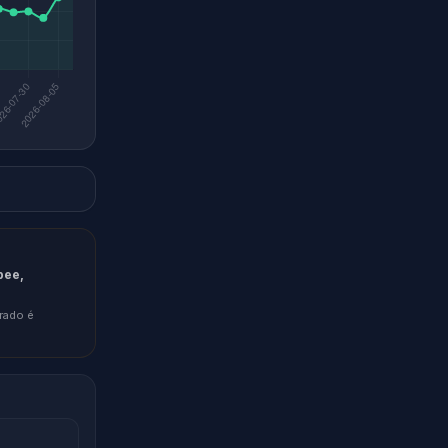
pee,
rado é