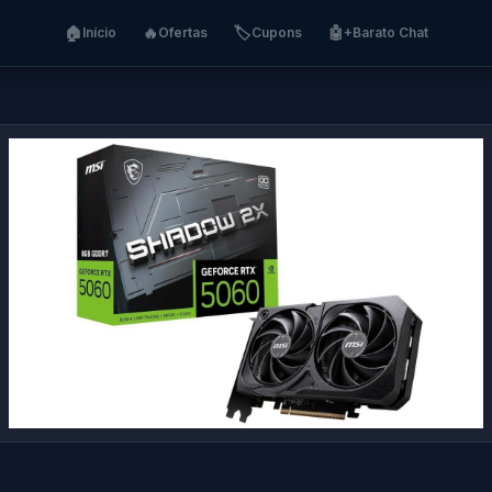
🏠
🔥
🏷️
🤖
Início
Ofertas
Cupons
+Barato Chat