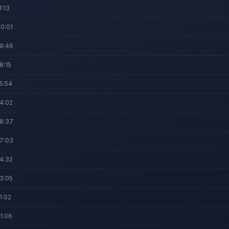
1:13
0:01
9:46
8:15
5:54
4:02
8:37
7:03
4:32
3:05
1:02
1:06