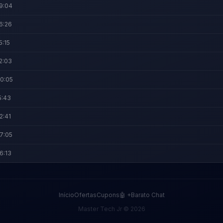
9:04
6:26
5:15
2:03
0:05
5:43
2:41
7:05
6:13
Início
Ofertas
Cupons
🤖 +Barato Chat
Master Tech Jr © 2026