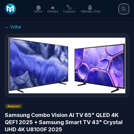
🏠
🔥
🏷️
🤖
Início
Ofertas
Cupons
+Barato Chat
← Voltar
Amazon
Samsung Combo Vision AI TV 65" QLED 4K
QEF1 2025 + Samsung Smart TV 43" Crystal
UHD 4K U8100F 2025