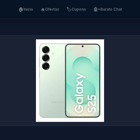
🏠
🔥
🏷️
🤖
Início
Ofertas
Cupons
+Barato Chat