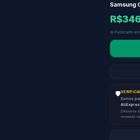
Samsung G
R$346
📅 Publicado em
VERIFIC
🛡️
Somos parc
AliExpres
Diferente d
revisado m