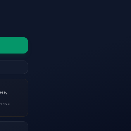
pee,
rado é