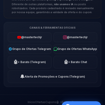
Diferente de outras plataformas,
não usamos IA
ou posts
robotizados. Cada produto cadastrado é revisado manualmente
por nossa equipe, garantindo a validade da oferta e do cupom.
CANAIS & FERRAMENTAS OFICIAIS
@mastertechjr
@mastertechjr
Grupo de Ofertas Telegram
Grupo de Ofertas WhatsApp
🤖
🤖
+ Barato (Telegram)
+ Barato Chat
🔔
Alerta de Promoções e Cupons (Telegram)
Início
Ofertas
Cupons
🤖 +Barato Chat