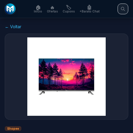
🏠
🔥
🏷️
🤖
Início
Ofertas
Cupons
+Barato Chat
← Voltar
Shopee