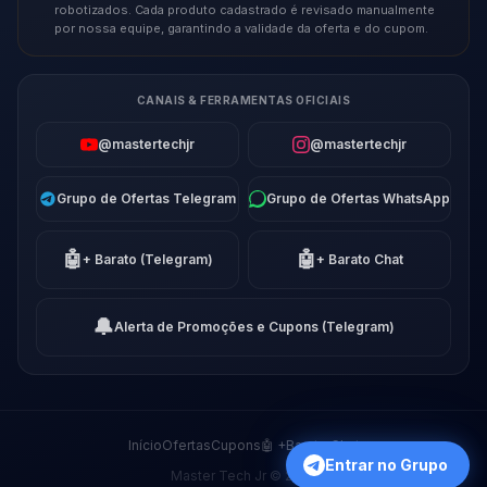
robotizados. Cada produto cadastrado é revisado manualmente
por nossa equipe, garantindo a validade da oferta e do cupom.
CANAIS & FERRAMENTAS OFICIAIS
@mastertechjr
@mastertechjr
Grupo de Ofertas Telegram
Grupo de Ofertas WhatsApp
🤖
🤖
+ Barato (Telegram)
+ Barato Chat
🔔
Alerta de Promoções e Cupons (Telegram)
Início
Ofertas
Cupons
🤖 +Barato Chat
Entrar no Grupo
Master Tech Jr © 2026