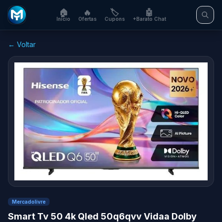
🏠
🔥
🏷️
🤖
Início
Ofertas
Cupons
+Barato Chat
← Voltar
Mercadolivre
Smart Tv 50 4k Qled 50q6qvv Vidaa Dolby