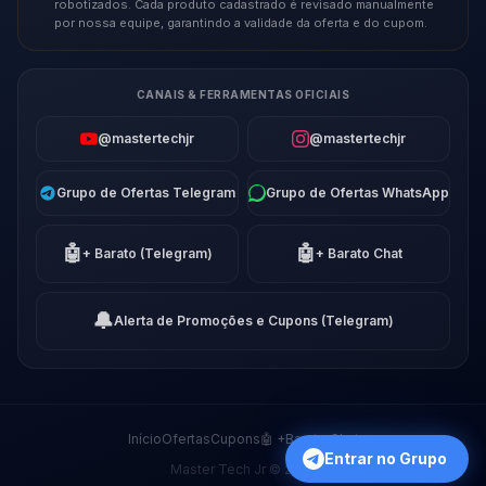
robotizados. Cada produto cadastrado é revisado manualmente
por nossa equipe, garantindo a validade da oferta e do cupom.
CANAIS & FERRAMENTAS OFICIAIS
@mastertechjr
@mastertechjr
Grupo de Ofertas Telegram
Grupo de Ofertas WhatsApp
🤖
🤖
+ Barato (Telegram)
+ Barato Chat
🔔
Alerta de Promoções e Cupons (Telegram)
Início
Ofertas
Cupons
🤖 +Barato Chat
Entrar no Grupo
Master Tech Jr © 2026