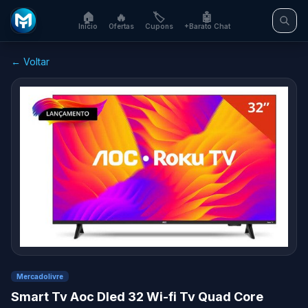
🏠
🔥
🏷️
🤖
Início
Ofertas
Cupons
+Barato Chat
← Voltar
Mercadolivre
Smart Tv Aoc Dled 32 Wi-fi Tv Quad Core