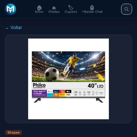
🏠
🔥
🏷️
🤖
Início
Ofertas
Cupons
+Barato Chat
← Voltar
Shopee