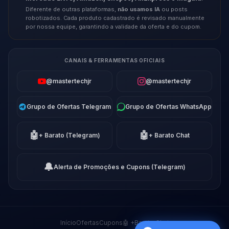
Diferente de outras plataformas,
não usamos IA
ou posts
robotizados. Cada produto cadastrado é revisado manualmente
por nossa equipe, garantindo a validade da oferta e do cupom.
CANAIS & FERRAMENTAS OFICIAIS
@mastertechjr
@mastertechjr
Grupo de Ofertas Telegram
Grupo de Ofertas WhatsApp
🤖
🤖
+ Barato (Telegram)
+ Barato Chat
🔔
Alerta de Promoções e Cupons (Telegram)
Início
Ofertas
Cupons
🤖 +Barato Chat