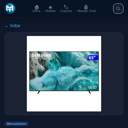
🏠
🔥
🏷️
🤖
Início
Ofertas
Cupons
+Barato Chat
← Voltar
Mercadolivre