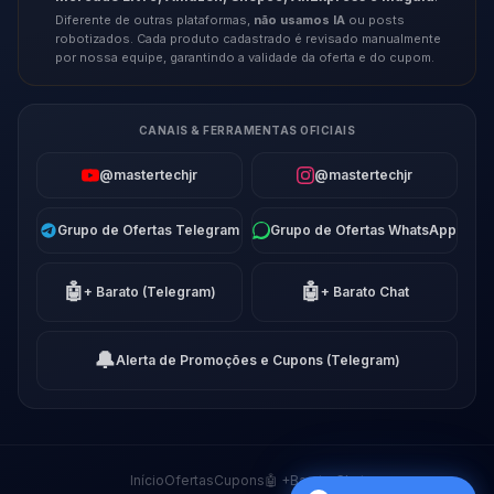
Diferente de outras plataformas,
não usamos IA
ou posts
robotizados. Cada produto cadastrado é revisado manualmente
por nossa equipe, garantindo a validade da oferta e do cupom.
CANAIS & FERRAMENTAS OFICIAIS
@mastertechjr
@mastertechjr
Grupo de Ofertas Telegram
Grupo de Ofertas WhatsApp
🤖
🤖
+ Barato (Telegram)
+ Barato Chat
🔔
Alerta de Promoções e Cupons (Telegram)
Início
Ofertas
Cupons
🤖 +Barato Chat