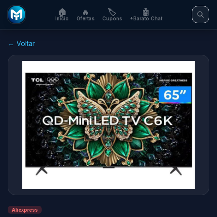
🏠
🔥
🏷️
🤖
Início
Ofertas
Cupons
+Barato Chat
← Voltar
Aliexpress