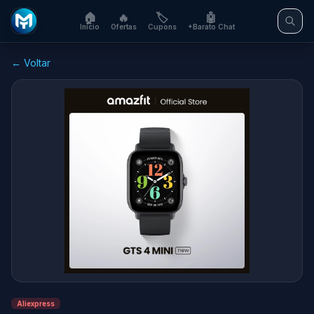
🏠
🔥
🏷️
🤖
Início
Ofertas
Cupons
+Barato Chat
← Voltar
Aliexpress