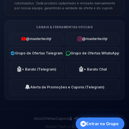
robotizados. Cada produto cadastrado é revisado manualmente
por nossa equipe, garantindo a validade da oferta e do cupom.
CANAIS & FERRAMENTAS OFICIAIS
@mastertechjr
@mastertechjr
Grupo de Ofertas Telegram
Grupo de Ofertas WhatsApp
🤖
🤖
+ Barato (Telegram)
+ Barato Chat
🔔
Alerta de Promoções e Cupons (Telegram)
Início
Ofertas
Cupons
🤖 +Barato Chat
Entrar no Grupo
Master Tech Jr © 2026