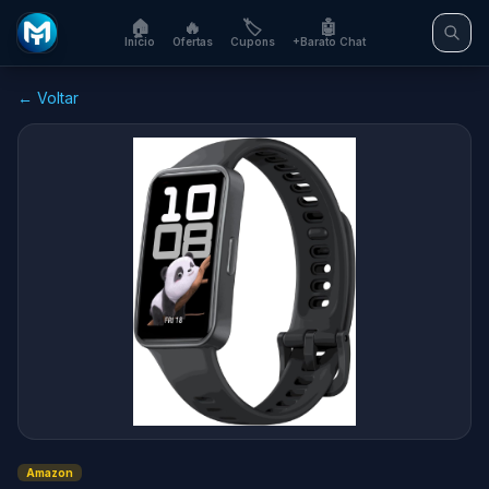
🏠
🔥
🏷️
🤖
Início
Ofertas
Cupons
+Barato Chat
← Voltar
Amazon