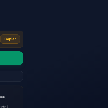
Copiar
pee,
rado é