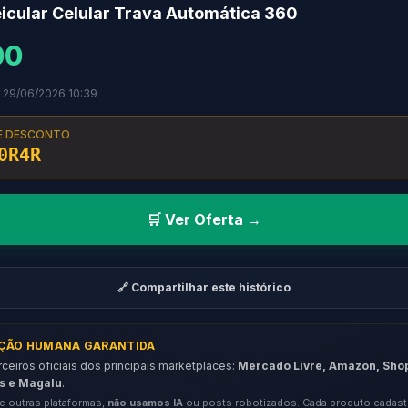
icular Celular Trava Automática 360
00
 29/06/2026 10:39
E DESCONTO
0R4R
🛒 Ver Oferta →
🔗 Compartilhar este histórico
AÇÃO HUMANA GARANTIDA
eiros oficiais dos principais marketplaces:
Mercado Livre, Amazon, Sho
s e Magalu
.
e outras plataformas,
não usamos IA
ou posts robotizados. Cada produto cadast