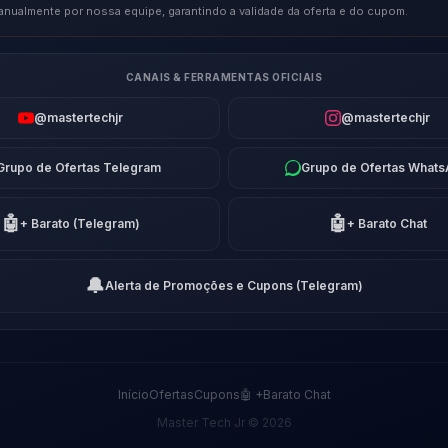
anualmente por nossa equipe, garantindo a validade da oferta e do cupom.
CANAIS & FERRAMENTAS OFICIAIS
@mastertechjr
@mastertechjr
Grupo de Ofertas Telegram
Grupo de Ofertas What
🤖
🤖
+ Barato (Telegram)
+ Barato Chat
🔔
Alerta de Promoções e Cupons (Telegram)
Início
Ofertas
Cupons
🤖 +Barato Chat
Master Tech Jr © 2026