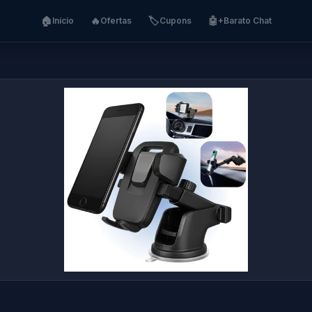
🏠
🔥
🏷️
🤖
Início
Ofertas
Cupons
+Barato Chat