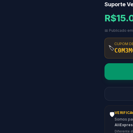
Suporte Ve
R$15.
📅 Publicado em
CUPOM D
🏷️
C0M3M
VERIFIC
🛡️
Somos parc
AliExpres
Diferente d