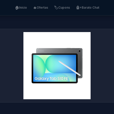
🏠
🔥
🏷️
🤖
Início
Ofertas
Cupons
+Barato Chat