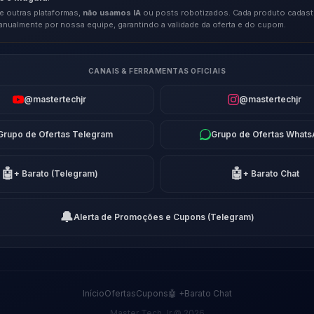
e outras plataformas,
não usamos IA
ou posts robotizados. Cada produto cadast
anualmente por nossa equipe, garantindo a validade da oferta e do cupom.
CANAIS & FERRAMENTAS OFICIAIS
@mastertechjr
@mastertechjr
Grupo de Ofertas Telegram
Grupo de Ofertas What
🤖
🤖
+ Barato (Telegram)
+ Barato Chat
🔔
Alerta de Promoções e Cupons (Telegram)
Início
Ofertas
Cupons
🤖 +Barato Chat
Master Tech Jr © 2026