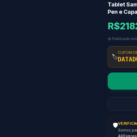
Tablet Sam
Pen e Capa
R$218
📅 Publicado em
CUPOM D
🏷️
DATAD
VERIFIC
🛡️
Somos parc
AliExpres