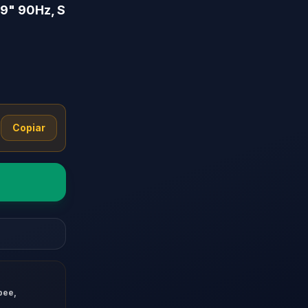
.9" 90Hz, S
Copiar
pee,