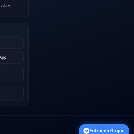
rado é
sApp
Entrar no Grupo