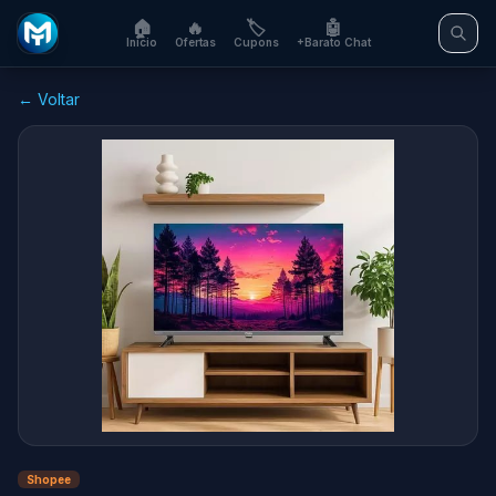
🏠
🔥
🏷️
🤖
Início
Ofertas
Cupons
+Barato Chat
← Voltar
Shopee