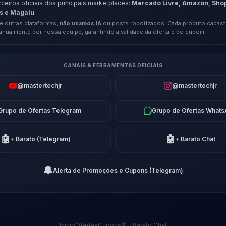
eiros oficiais dos principais marketplaces:
Mercado Livre, Amazon, Sho
s e Magalu
.
e outras plataformas,
não usamos IA
ou posts robotizados. Cada produto cadast
anualmente por nossa equipe, garantindo a validade da oferta e do cupom.
CANAIS & FERRAMENTAS OFICIAIS
@mastertechjr
@mastertechjr
Grupo de Ofertas Telegram
Grupo de Ofertas What
🤖
🤖
+ Barato (Telegram)
+ Barato Chat
🔔
Alerta de Promoções e Cupons (Telegram)
Início
Ofertas
Cupons
🤖 +Barato Chat