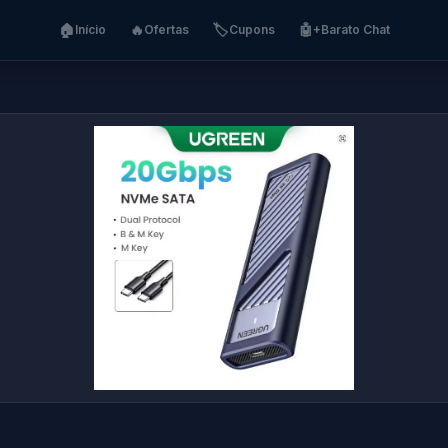
🏠
🔥
🏷️
🤖
Início
Ofertas
Cupons
+Barato Chat