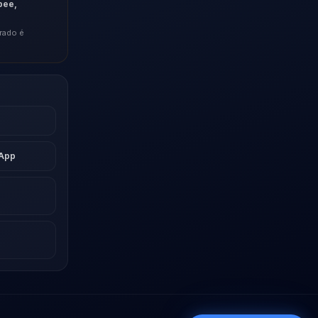
pee,
rado é
sApp