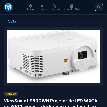
🏠
🔥
🏷️
🤖
Início
Ofertas
Cupons
+Barato Chat
← Voltar
Amazon
ViewSonic LS500WH Projetor de LED WXGA
de 3000 lúmens, desligamento automático,