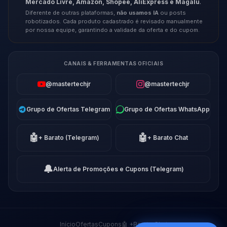
Mercado Livre, Amazon, Shopee, AliExpress e Magalu
.
Diferente de outras plataformas,
não usamos IA
ou posts
robotizados. Cada produto cadastrado é revisado manualmente
por nossa equipe, garantindo a validade da oferta e do cupom.
CANAIS & FERRAMENTAS OFICIAIS
@mastertechjr
@mastertechjr
Grupo de Ofertas Telegram
Grupo de Ofertas WhatsApp
🤖
🤖
+ Barato (Telegram)
+ Barato Chat
🔔
Alerta de Promoções e Cupons (Telegram)
Início
Ofertas
Cupons
🤖 +Barato Chat