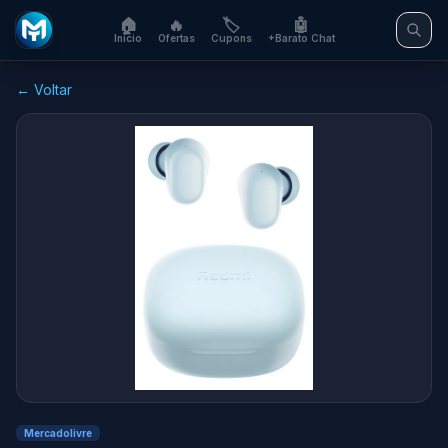
🏠
🔥
🏷️
🤖
Início
Ofertas
Cupons
+Barato Chat
← Voltar
Mercadolivre