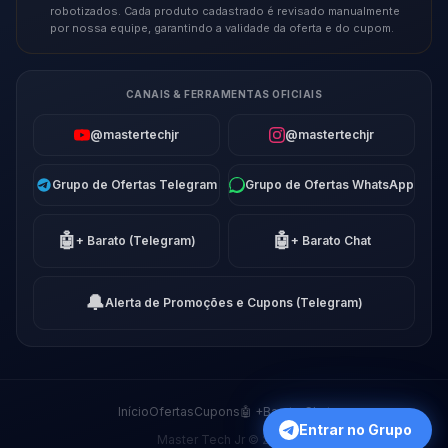
robotizados. Cada produto cadastrado é revisado manualmente
por nossa equipe, garantindo a validade da oferta e do cupom.
CANAIS & FERRAMENTAS OFICIAIS
@mastertechjr
@mastertechjr
Grupo de Ofertas Telegram
Grupo de Ofertas WhatsApp
🤖
🤖
+ Barato (Telegram)
+ Barato Chat
🔔
Alerta de Promoções e Cupons (Telegram)
Início
Ofertas
Cupons
🤖 +Barato Chat
Entrar no Grupo
Master Tech Jr © 2026